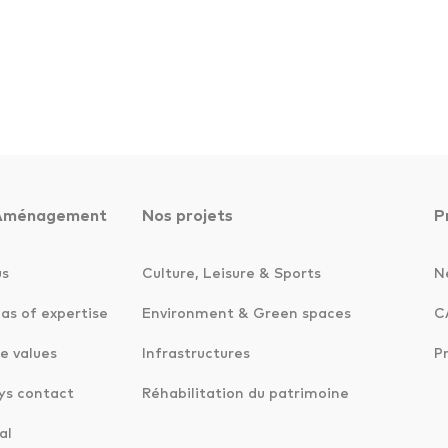
Aménagement
Nos projets
P
us
Culture, Leisure & Sports
N
as of expertise
Environment & Green spaces
C
e values
Infrastructures
P
ys contact
Réhabilitation du patrimoine
al