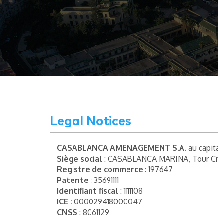
Legal Notices
CASABLANCA AMENAGEMENT S.A.
au capit
Siège social
: CASABLANCA MARINA, Tour Crys
Registre de commerce
: 197647
Patente
: 35691111
Identifiant fiscal
: 1111108
ICE :
000029418000047
CNSS
: 8061129