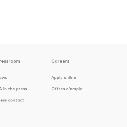
ressroom
Careers
ews
Apply online
A in the press
Offres d'emploi
ress contact