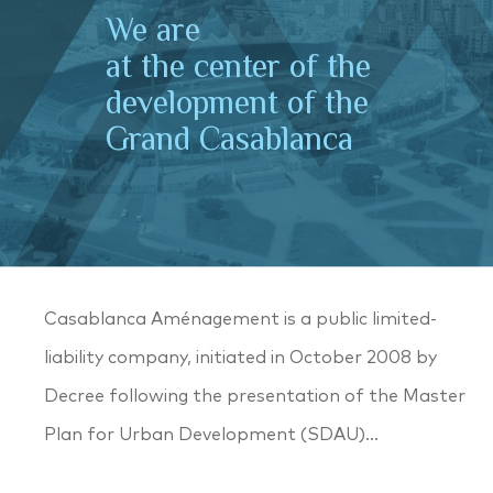
We are
at the center of the
development of the
Grand Casablanca
Casablanca Aménagement is a public limited-
liability company, initiated in October 2008 by
Decree following the presentation of the Master
Plan for Urban Development (SDAU)...