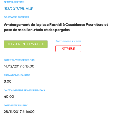
N° APPEL D’OFFRES
153/2017/PR-MUP
OBJET APPEL D'OFFRES
Aménagement de la place Rachidi à Casablanca Fourniture et
pose de mobilier urbain et des pergolas
ÉTAT DE L’APPEL D’OFFRE
DOSSIER EN FORMAT PDF
ATTRIBUÉ
DATE D'OUVERTURE DES PLIS
14/12/2017 à 15:00
ESTIMATION EN DHS TTC
3.00
CAUTIONNEMENT PROVISOIRE EN DHS
40.00
DATE VISITE DES LIEUX
28/11/2017 à 16:00