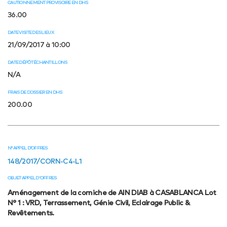
CAUTIONNEMENT PROVISOIRE EN DHS
36.00
DATE VISITE DES LIEUX
21/09/2017 à 10:00
DATE DÉPÔT ÉCHANTILLONS
N/A
FRAIS DE DOSSIER EN DHS
200.00
N° APPEL D’OFFRES
148/2017/CORN-C4-L1
OBJET APPEL D'OFFRES
Aménagement de la corniche de AIN DIAB à CASABLANCA Lot
N° 1 : VRD, Terrassement, Génie Civil, Eclairage Public &
Revêtements.