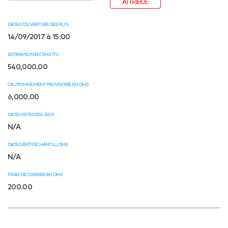
ATTRIBUÉ
DATE D'OUVERTURE DES PLIS
14/09/2017 à 15:00
ESTIMATION EN DHS TTC
540,000.00
CAUTIONNEMENT PROVISOIRE EN DHS
6,000.00
DATE VISITE DES LIEUX
N/A
DATE DÉPÔT ÉCHANTILLONS
N/A
FRAIS DE DOSSIER EN DHS
200.00