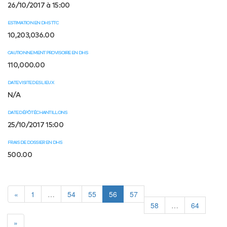
26/10/2017 à 15:00
ESTIMATION EN DHS TTC
10,203,036.00
CAUTIONNEMENT PROVISOIRE EN DHS
110,000.00
DATE VISITE DES LIEUX
N/A
DATE DÉPÔT ÉCHANTILLONS
25/10/2017 15:00
FRAIS DE DOSSIER EN DHS
500.00
«
1
…
54
55
56
57
58
…
64
»