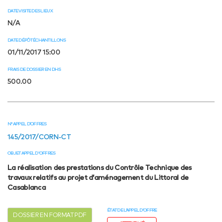
DATE VISITE DES LIEUX
N/A
DATE DÉPÔT ÉCHANTILLONS
01/11/2017 15:00
FRAIS DE DOSSIER EN DHS
500.00
N° APPEL D’OFFRES
145/2017/CORN-CT
OBJET APPEL D'OFFRES
La réalisation des prestations du Contrôle Technique des
travaux relatifs au projet d’aménagement du Littoral de
Casablanca
ÉTAT DE L’APPEL D’OFFRE
DOSSIER EN FORMAT PDF