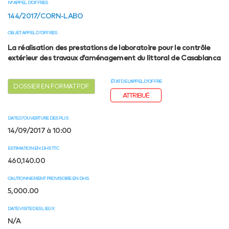
N° APPEL D’OFFRES
144/2017/CORN-LABO
OBJET APPEL D'OFFRES
La réalisation des prestations de laboratoire pour le contrôle
extérieur des travaux d’aménagement du littoral de Casablanca
ÉTAT DE L’APPEL D’OFFRE
DOSSIER EN FORMAT PDF
ATTRIBUÉ
DATE D'OUVERTURE DES PLIS
14/09/2017 à 10:00
ESTIMATION EN DHS TTC
460,140.00
CAUTIONNEMENT PROVISOIRE EN DHS
5,000.00
DATE VISITE DES LIEUX
N/A