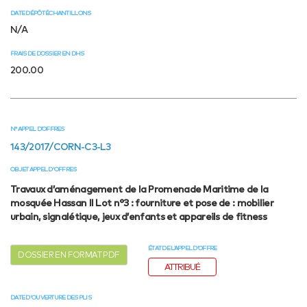
DATE DÉPÔT ÉCHANTILLONS
N/A
FRAIS DE DOSSIER EN DHS
200.00
N° APPEL D’OFFRES
143/2017/CORN-C3-L3
OBJET APPEL D'OFFRES
Travaux d’aménagement de la Promenade Maritime de la
mosquée Hassan II Lot n°3 : fourniture et pose de : mobilier
urbain, signalétique, jeux d’enfants et appareils de fitness
ÉTAT DE L’APPEL D’OFFRE
DOSSIER EN FORMAT PDF
ATTRIBUÉ
DATE D'OUVERTURE DES PLIS