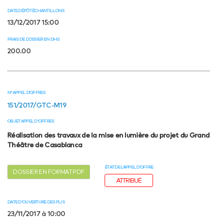
DATE DÉPÔT ÉCHANTILLONS
13/12/2017 15:00
FRAIS DE DOSSIER EN DHS
200.00
N° APPEL D’OFFRES
151/2017/GTC-M19
OBJET APPEL D'OFFRES
Réalisation des travaux de la mise en lumière du projet du Grand
Théâtre de Casablanca
ÉTAT DE L’APPEL D’OFFRE
DOSSIER EN FORMAT PDF
ATTRIBUÉ
DATE D'OUVERTURE DES PLIS
23/11/2017 à 10:00