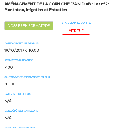
AMÉNAGEMENT DE LA CORNICHE D’AIN DIAB : Lot n°2 :
Plantation, Irrigation et Entretien
ÉTAT DE L’APPEL D’OFFRE
DOSSIER EN FORMAT PDF
ATTRIBUÉ
DATE D'OUVERTURE DES PLIS
19/10/2017 à 10:00
ESTIMATION EN DHS TTC
7.00
CAUTIONNEMENT PROVISOIRE EN DHS
80.00
DATE VISITE DES LIEUX
N/A
DATE DÉPÔT ÉCHANTILLONS
N/A
FRAIS DE DOSSIER EN DHS