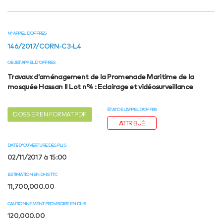
N° APPEL D’OFFRES
146/2017/CORN-C3-L4
OBJET APPEL D'OFFRES
Travaux d’aménagement de la Promenade Maritime de la
mosquée Hassan II Lot n°4 : Eclairage et vidéosurveillance
ÉTAT DE L’APPEL D’OFFRE
DOSSIER EN FORMAT PDF
ATTRIBUÉ
DATE D'OUVERTURE DES PLIS
02/11/2017 à 15:00
ESTIMATION EN DHS TTC
11,700,000.00
CAUTIONNEMENT PROVISOIRE EN DHS
120,000.00