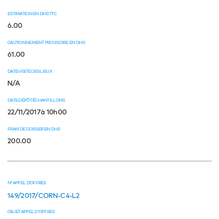
ESTIMATION EN DHS TTC
6.00
CAUTIONNEMENT PROVISOIRE EN DHS
61.00
DATE VISITE DES LIEUX
N/A
DATE DÉPÔT ÉCHANTILLONS
22/11/2017à 10h00
FRAIS DE DOSSIER EN DHS
200.00
N° APPEL D’OFFRES
149/2017/CORN-C4-L2
OBJET APPEL D'OFFRES