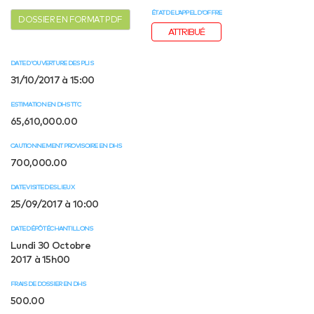
ÉTAT DE L’APPEL D’OFFRE
DOSSIER EN FORMAT PDF
ATTRIBUÉ
DATE D'OUVERTURE DES PLIS
31/10/2017 à 15:00
ESTIMATION EN DHS TTC
65,610,000.00
CAUTIONNEMENT PROVISOIRE EN DHS
700,000.00
DATE VISITE DES LIEUX
25/09/2017 à 10:00
DATE DÉPÔT ÉCHANTILLONS
Lundi 30 Octobre
2017 à 15h00
FRAIS DE DOSSIER EN DHS
500.00